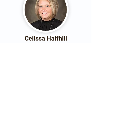
Celissa Halfhill
Site Director - Mt. Healthy
Jennifer
Lequieu
MD